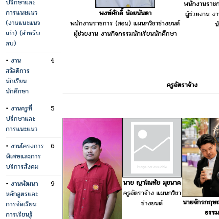
ปรึกษาและ
พนักงานราชก
การแนะแนว
พงษ์ศักดิ์ น้อยนันตา
ผู้ช่วยงาน
(งานแนะแนว
พนักงานราชการ (สอน) แผนกวิชาช่างยนต์
น
เก่า) (สำหรับ
ผู้ช่วยงาน งานกิจกรรมนักเรียนนักศึกษา
ลบ)
•
งาน
4
สวัสดิการ
นักเรียน
ครูอัตราจ้าง
นักศึกษา
•
งานครูที่
5
ปรึกษาและ
การแนะแนว
•
งานโครงการ
6
พิเศษและการ
บริการสังคม
นาย ญาโณทัย มุขนาค
•
งานพัฒนา
9
ครูอัตราจ้าง แผนกวิชา
หลักสูตรและ
นายจักรกฤษณ
ช่างยนต์
การจัดเรียน
ธรรม
การเรียนรู้