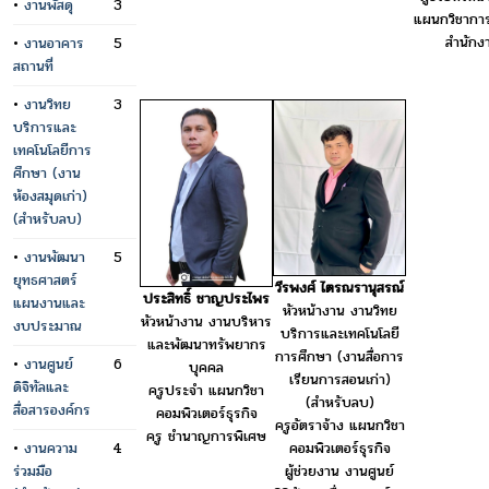
•
งานพัสดุ
3
แผนกวิชากา
สำนักง
•
งานอาคาร
5
สถานที่
•
งานวิทย
3
บริการและ
เทคโนโลยีการ
ศึกษา (งาน
ห้องสมุดเก่า)
(สำหรับลบ)
•
งานพัฒนา
5
ยุทธศาสตร์
วีรพงศ์ ไตรณรานุสรณ์
ประสิทธิ์ ชาญประไพร
แผนงานและ
หัวหน้างาน งานวิทย
หัวหน้างาน งานบริหาร
งบประมาณ
บริการและเทคโนโลยี
และพัฒนาทรัพยากร
การศึกษา (งานสื่อการ
•
งานศูนย์
6
บุคคล
เรียนการสอนเก่า)
ดิจิทัลและ
ครูประจำ แผนกวิชา
(สำหรับลบ)
สื่อสารองค์กร
คอมพิวเตอร์ธุรกิจ
ครูอัตราจ้าง แผนกวิชา
ครู ชำนาญการพิเศษ
•
งานความ
4
คอมพิวเตอร์ธุรกิจ
ร่วมมือ
ผู้ช่วยงาน งานศูนย์