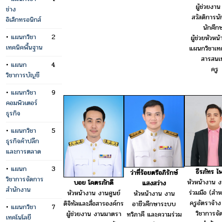
ผู้ช่วยงา
ช่าง
สวัสดิการนั
อิเล็กทรอนิกส์
นักศึก
•
แผนกวิชา
2
ผู้ช่วยหัวห
เทคนิคพื้นฐาน
แผนกวิชาเทค
สารสนเ
•
แผนก
4
ครู
วิชาการบัญชี
•
แผนกวิชา
9
คอมพิวเตอร์
ธุรกิจ
•
แผนกวิชา
5
ธุรกิจค้าปลีก
และการตลาด
•
แผนก
3
ธีรภัทร ไ
ว่าที่ร้อยตรีอภิรักษ์
วิชาการจัดการ
หัวหน้างาน 
บอย โคตรภักดี
แสงสว่าง
สำนักงาน
ร่วมมือ (สำ
หัวหน้างาน งานศูนย์
หัวหน้างาน งาน
ครูอัตราจ้า
ดิจิทัลและสื่อสารองค์กร
อาชีวศึกษาระบบ
•
แผนกวิชา
7
วิชาการจั
ผู้ช่วยงาน งานมาตรา
ทวิภาคี และความร่วม
เทคโนโลยี