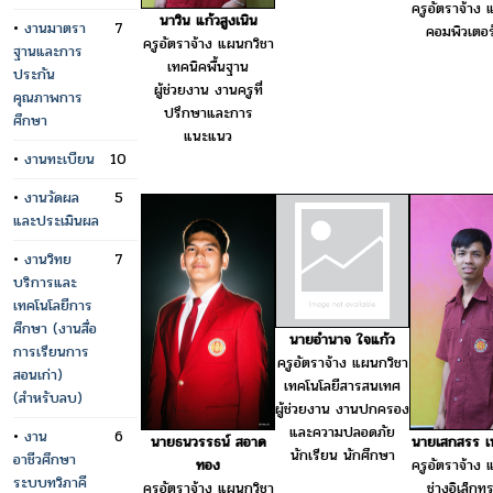
ครูอัตราจ้าง 
นาวิน แก้วสูงเนิน
•
งานมาตรา
7
คอมพิวเตอร์
ครูอัตราจ้าง แผนกวิชา
ฐานและการ
เทคนิคพื้นฐาน
ประกัน
ผู้ช่วยงาน งานครูที่
คุณภาพการ
ปรึกษาและการ
ศึกษา
แนะแนว
•
งานทะเบียน
10
•
งานวัดผล
5
และประเมินผล
•
งานวิทย
7
บริการและ
เทคโนโลยีการ
ศึกษา (งานสื่อ
นายอำนาจ ใจแก้ว
การเรียนการ
ครูอัตราจ้าง แผนกวิชา
สอนเก่า)
เทคโนโลยีสารสนเทศ
(สำหรับลบ)
ผู้ช่วยงาน งานปกครอง
และความปลอดภัย
•
งาน
6
นายเสกสรร เ
นายธนวรรธน์ สอาด
นักเรียน นักศึกษา
อาชีวศึกษา
ครูอัตราจ้าง 
ทอง
ระบบทวิภาคี
ช่างอิเล็กท
ครูอัตราจ้าง แผนกวิชา