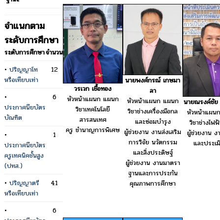
จำแนกตาม
ระดับการศึกษา
ระดับการศึกษา
จำนวน
•
ปริญญาโท
12
หรือเทียบเท่า
นายพงศ์กรณ์ เกษมา
วรเวก เชื้อทอง
ลา
•
6
หัวหน้าแผนก แผนก
หัวหน้าแผนก แผนก
นายณรงค์ชัย ศ
ประกาศนียบัตร
วิชาเทคโนโลยี
วิชาช่างเครื่องมือกล
หัวหน้าแผน
บัณฑิต
สารสนเทศ
และซ่อมบำรุง
วิชาช่างไฟฟ
ครู ชำนาญการพิเศษ
ผู้ช่วยงาน งานส่งเสริม
ผู้ช่วยงาน ง
•
1
การวิจัย นวัตกรรม
และประเม
ประกาศนียบัตร
และสิ่งประดิษฐ์
ครูเทคนิคชั้นสูง
ผู้ช่วยงาน งานมาตรา
(ปทส.)
ฐานและการประกัน
•
ปริญญาตรี
41
คุณภาพการศึกษา
หรือเทียบเท่า
•
6