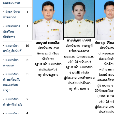
และแผนงาน
•
ฝ่ายบริหาร
1
ทรัพยากร
•
ฝ่ายกิจการ
1
นักเรียน
นักศึกษา
นายบัญชา เกศศรี
สมบูรณ์ กะตะสีลา
ภัทราวุธ วิริย
หัวหน้างาน งานครูที่
•
แผนกวิชา
16
หัวหน้างาน งาน
หัวหน้างา
ปรึกษาและการ
สามัญสัมพันธ์
กิจกรรมนักเรียน
ปกครองแล
แนะแนว (งานแนะแนว
นักศึกษา
ปลอดภัยนัก
•
แผนกวิชา
8
เก่า) (สำหรับลบ)
ครูประจำ แผนกวิชา
นักศึก
ช่างยนต์
ครูประจำ แผนกวิชา
สามัญสัมพันธ์
พนักงานร
ช่างไฟฟ้ากำลัง
•
แผนกวิชา
3
ครู ชำนาญการ
(สอน) แผน
ผู้ช่วยงาน งานกิจกรรม
ช่างเครื่องมือ
เทคโนโลยีส
นักเรียนนักศึกษา
กลและซ่อม
ผู้ช่วยงาน ง
ครู ชำนาญการ
บำรุง
ดิจิทัลและสื่อ
(งานประชาสั
•
แผนกวิชา
9
เก่า) (สำห
ช่างไฟฟ้ากำลัง
ผู้ช่วยงาน งา
นักเรียนนั
•
แผนกวิชา
4