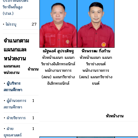
ประกาศนียบัตร
วิชาชีพชั้นสูง
(ปวส.)
•
ไม่ระบุ
27
จำแนกตาม
แผนกและ
ณัฐพงศ์ สุประดิษฐ
พีรพรรฒ กิ่งก้าน
หน่วยงาน
หัวหน้าแผนก แผนก
หัวหน้าแผนก แผนก
วิชาช่างอิเล็กทรอนิกส์
วิชาช่างยนต์
แผนกและ
จำนวน
พนักงานราชการ
พนักงานราชการ
หน่วยงาน
(สอน) แผนกวิชาช่าง
(สอน) แผนกวิชาช่าง
•
ผู้บริหาร
อิเล็กทรอนิกส์
ยนต์
สถานศึกษา
•
ผู้อำนวยการ
1
สถานศึกษา
หัวหน้างาน
•
ฝ่ายวิชาการ
1
•
ฝ่าย
1
ยุทธศาสตร์