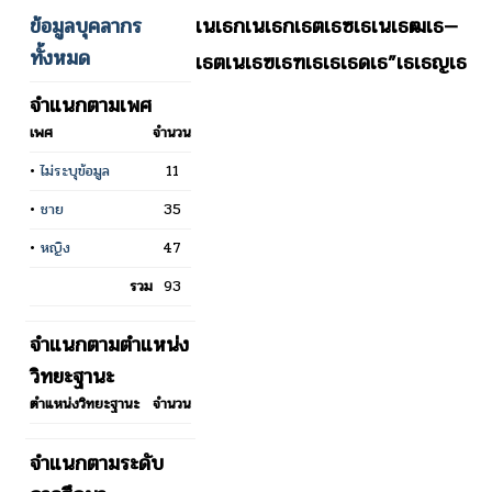
ข้อมูลบุคลากร
เนเธกเนเธกเธตเธซเธเนเธฒเธ—
ทั้งหมด
เธตเนเธฃเธฑเธเธเธดเธ”เธเธญเธ
จำแนกตามเพศ
เพศ
จำนวน
•
ไม่ระบุข้อมูล
11
•
ชาย
35
•
หญิง
47
รวม
93
จำแนกตามตำแหน่ง
วิทยะฐานะ
ตำแหน่งวิทยะฐานะ
จำนวน
จำแนกตามระดับ