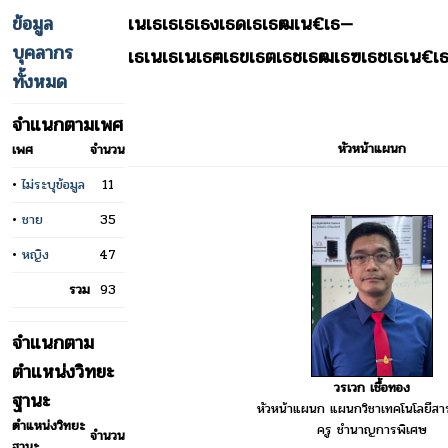
ข้อมูล
เนเธเธเธเธงเธดเธเธฒเน€เธ—
บุคลากร
เธเนเธเนเธฅเธขเธตเธชเธฒเธฃเธชเธเน€เ
ทั้งหมด
จำแนกตามเพศ
หัวหน้าแผนก
เพศ
จำนวน
•
ไม่ระบุข้อมูล
11
•
ชาย
35
•
หญิง
47
รวม
93
จำแนกตาม
ตำแหน่งวิทยะ
วรเวก เชื้อทอง
ฐานะ
หัวหน้าแผนก แผนกวิชาเทคโนโลยีส
ตำแหน่งวิทยะ
ครู ชำนาญการพิเศษ
จำนวน
ฐานะ