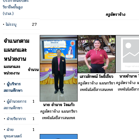
ประกาศนียบัตร
วิชาชีพชั้นสูง
(ปวส.)
ครูอัตราจ้าง
•
ไม่ระบุ
27
จำแนกตาม
แผนกและ
หน่วยงาน
แผนกและ
จำนวน
หน่วยงาน
นายอำนาจ 
เสาวลักษณ์ โพธิ์เขียว
ครูอัตราจ้าง 
ครูอัตราจ้าง แผนกวิชา
•
ผู้บริหาร
เทคโนโลยีส
เทคโนโลยีสารสนเทศ
สถานศึกษา
•
ผู้อำนวยการ
1
นาย อำนาจ ใจแก้ว
สถานศึกษา
ครูอัตราจ้าง แผนกวิชา
เทคโนโลยีสารสนเทศ
•
ฝ่ายวิชาการ
1
•
ฝ่าย
1
ยุทธศาสตร์