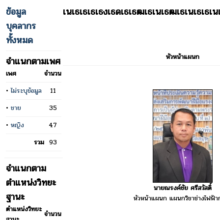
ข้อมูล
เนเธเธเธเธงเธดเธเธฒเธเนเธฒเธเนเธเธ
บุคลากร
ทั้งหมด
หัวหน้าแผนก
จำแนกตามเพศ
เพศ
จำนวน
•
ไม่ระบุข้อมูล
11
•
ชาย
35
•
หญิง
47
รวม
93
จำแนกตาม
ตำแหน่งวิทยะ
นายณรงค์ชัย ศรีสวัสดิ์
ฐานะ
หัวหน้าแผนก แผนกวิชาช่างไฟฟ้า
ตำแหน่งวิทยะ
จำนวน
ฐานะ