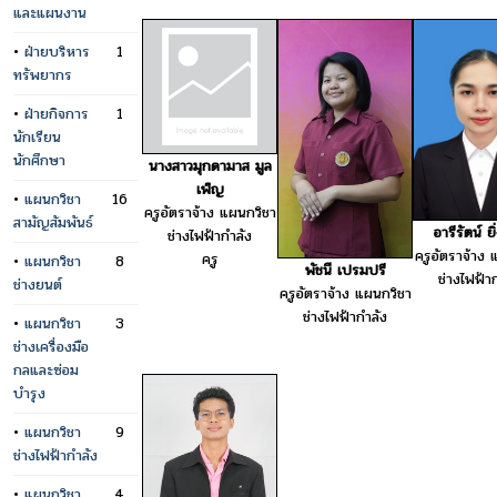
และแผนงาน
•
ฝ่ายบริหาร
1
ทรัพยากร
•
ฝ่ายกิจการ
1
นักเรียน
นักศึกษา
นางสาวมุกดามาส มูล
เพ็ญ
•
แผนกวิชา
16
ครูอัตราจ้าง แผนกวิชา
สามัญสัมพันธ์
อารีรัตน์ ยิ
ช่างไฟฟ้ากำลัง
ครูอัตราจ้าง 
ครู
•
แผนกวิชา
8
พัชนี เปรมปรี
ช่างไฟฟ้า
ช่างยนต์
ครูอัตราจ้าง แผนกวิชา
ช่างไฟฟ้ากำลัง
•
แผนกวิชา
3
ช่างเครื่องมือ
กลและซ่อม
บำรุง
•
แผนกวิชา
9
ช่างไฟฟ้ากำลัง
•
แผนกวิชา
4