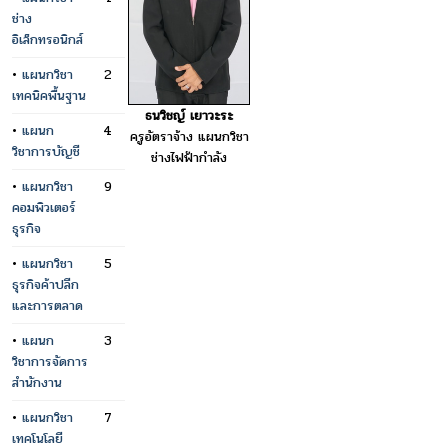
ช่าง
อิเล็กทรอนิกส์
•
แผนกวิชา
2
เทคนิคพื้นฐาน
ธนวิชญ์ เยาวะระ
•
แผนก
4
ครูอัตราจ้าง แผนกวิชา
วิชาการบัญชี
ช่างไฟฟ้ากำลัง
•
แผนกวิชา
9
คอมพิวเตอร์
ธุรกิจ
•
แผนกวิชา
5
ธุรกิจค้าปลีก
และการตลาด
•
แผนก
3
วิชาการจัดการ
สำนักงาน
•
แผนกวิชา
7
เทคโนโลยี